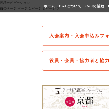
投稿ナビゲーション
ホーム
CoJについて
CoJの活動
前のページ
ページ
1
ページ
2
ページ
3
入会案内・入会申込みフ
役員・会員・協力者と協