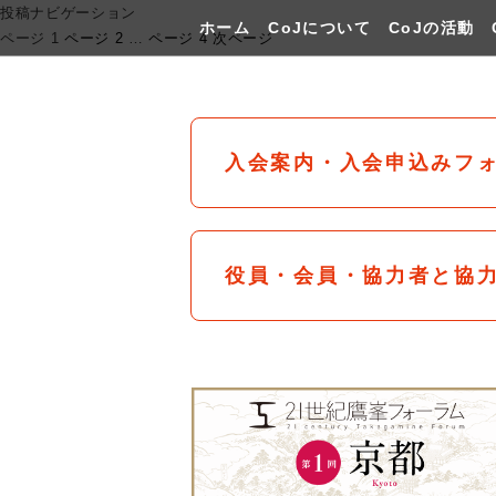
投稿ナビゲーション
ホーム
CoJについて
CoJの活動
ページ
1
ページ
2
…
ページ
4
次ページ
入会案内・入会申込みフ
役員・会員・協力者と協