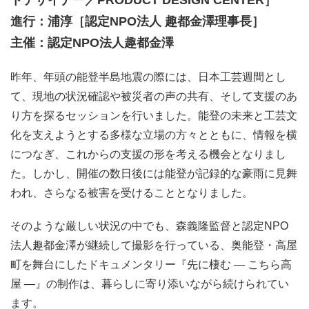
トデザイナー／PRODUCT DESIGN CENTER］
進行：浦淳［認定NPO法人 趣都金澤理事長］
主催：認定NPO法人趣都金澤
昨年、年頭の能登半島地震の際には、日本工芸週間とし
て、現地の状況確認や被災者の声の共有、そして支援のあ
り方を探るセッションを行いました。能登の未来と工芸文
化を支えようとする多様な立場の方々とともに、情報を横
につなぎ、これからの支援の形を考える機会となりまし
た。しかし、開催の数日後には能登が記録的な豪雨に見舞
われ、さらなる被害を受けることとなりました。
そのような厳しい状況の中でも、森義隆監督と認定NPO
法人趣都金澤が継続して撮影を行っている、奥能登・高屋
町を舞台にしたドキュメンタリー『先に棲む ― こちら高
屋 ―』の制作は、暮らしに寄り添いながら続けられてい
ます。