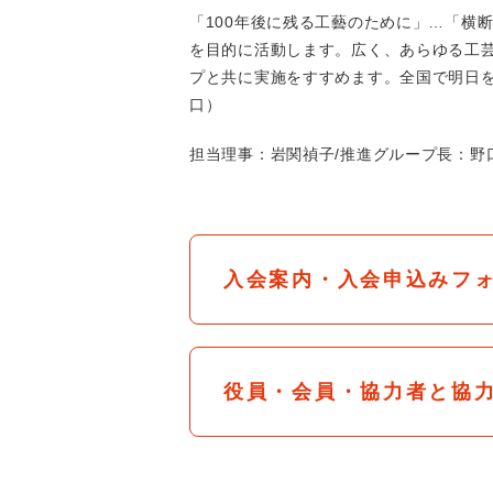
「100年後に残る工藝のために」…「横
を目的に活動します。広く、あらゆる工
プと共に実施をすすめます。全国で明日
口）
担当理事：岩関禎子/推進グループ長：野
入会案内・入会申込みフ
役員・会員・協力者と協