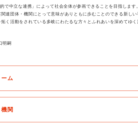
断的で中立な連携」によって社会全体が参画できることを目指します
芸関連団体・機関にとって意味がありともに歩むことのできる新しい
を拓く活動をされている多岐にわたるな方々とふれあいを深めてゆく
口明嗣
ォーム
力機関