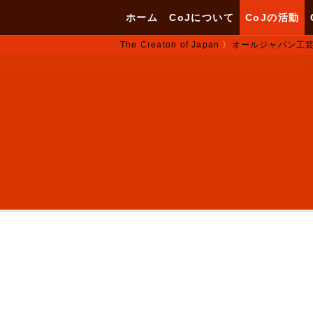
ホーム
CoJについて
CoJの活動
The Creaton of Japan
〉
オールジャパン工