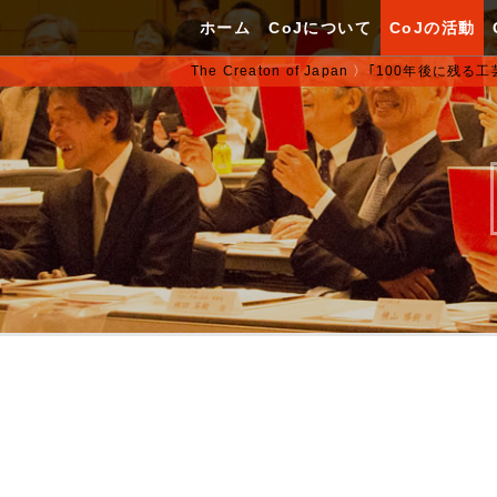
ホーム
CoJについて
CoJの活動
The Creaton of Japan
〉
｢100年後に残る