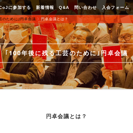
CoJに参加する
新着情報
Q&A
問い合わせ
入会フォーム
工芸のために｣円卓会議
〉
円卓会議とは？
｢100年後に残る工芸のために｣円卓会議
円卓会議とは？