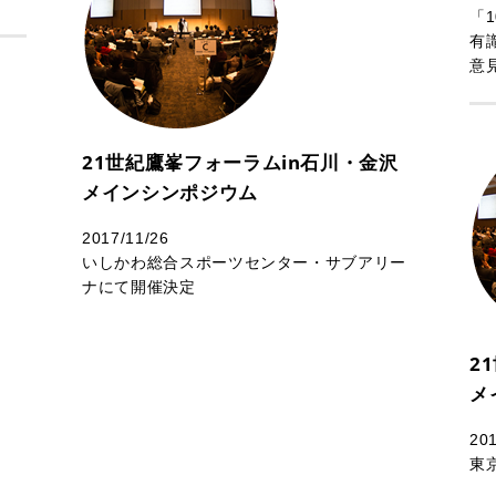
「
有
意
21世紀鷹峯フォーラムin石川・金沢
メインシンポジウム
2017/11/26
いしかわ総合スポーツセンター・サブアリー
ナにて開催決定
2
メ
20
東