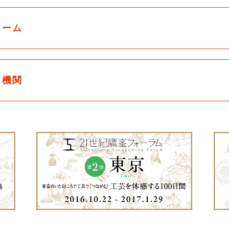
ォーム
力機関