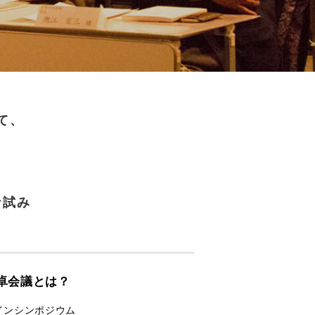
て、
、
な試み
卓会議とは？
インシンポジウム