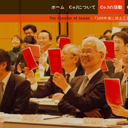
ホーム
CoJについて
CoJの活動
The Creaton of Japan
〉
｢100年後に残る